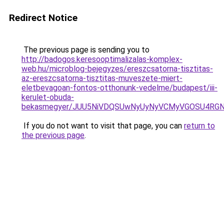
Redirect Notice
The previous page is sending you to
http://badogos.keresooptimalizalas-komplex-
web.hu/microblog-bejegyzes/ereszcsatorna-tisztitas-
az-ereszcsatorna-tisztitas-muveszete-miert-
eletbevagoan-fontos-otthonunk-vedelme/budapest/iii-
kerulet-obuda-
bekasmegyer/JUU5NiVDQSUwNyUyNyVCMyVGOSU4RGN
If you do not want to visit that page, you can
return to
the previous page
.