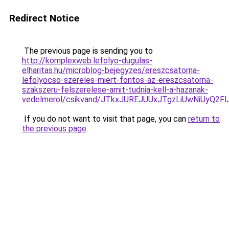
Redirect Notice
The previous page is sending you to
http://komplexweb.lefolyo-dugulas-
elharitas.hu/microblog-bejegyzes/ereszcsatorna-
lefolyocso-szereles-miert-fontos-az-ereszcsatorna-
szakszeru-felszerelese-amit-tudnia-kell-a-hazanak-
vedelmerol/csikvand/JTkxJUREJUUxJTgzLiUwNiUyQ2
If you do not want to visit that page, you can
return to
the previous page
.