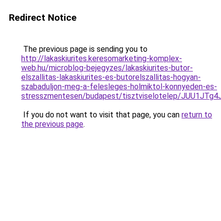
Redirect Notice
The previous page is sending you to
http://lakaskiurites.keresomarketing-komplex-
web.hu/microblog-bejegyzes/lakaskiurites-butor-
elszallitas-lakaskiurites-es-butorelszallitas-hogyan-
szabaduljon-meg-a-felesleges-holmiktol-konnyeden-es-
stresszmentesen/budapest/tisztviselotelep/JUU1J
If you do not want to visit that page, you can
return to
the previous page
.