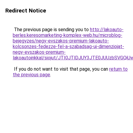
Redirect Notice
The previous page is sending you to
http://lakoauto-
berles.keresomarketing-komplex-web.hu/microblog-
bejegyzes/negy-evszakos-premium-lakoauto-
kolcsonzes-fedezze-fel-a-szabadsag-uj-dimenziojat-
negy-evszakos-premium-
lakoautoinkkal/siojut/JTI0JTlDJUY3JTE0JUUzbS
If you do not want to visit that page, you can
return to
the previous page
.