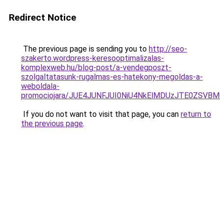
Redirect Notice
The previous page is sending you to
http://seo-
szakerto.wordpress-keresooptimalizalas-
komplexweb.hu/blog-post/a-vendegposzt-
szolgaltatasunk-rugalmas-es-hatekony-megoldas-a-
weboldala-
promociojara/JUE4JUNFJUI0NiU4NkElMDUzJTE0ZSVB
If you do not want to visit that page, you can
return to
the previous page
.