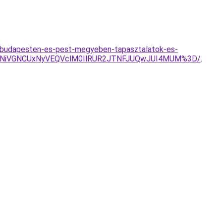
sa-budapesten-es-pest-megyeben-tapasztalatok-es-
CNiVGNCUxNyVEQVclM0IlRUR2JTNFJUQwJUI4MUM%3D/
.