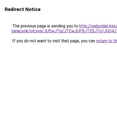
Redirect Notice
The previous page is sending you to
http://weboldal-kes
tanacsok/olcsva/JUEwJTgzJTEwJUFBJTE0JTg1JUU
If you do not want to visit that page, you can
return to t