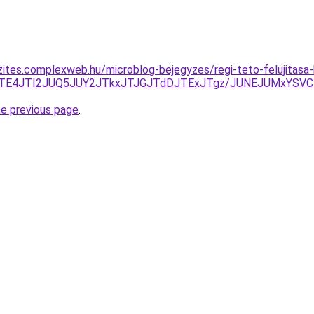
zites.complexweb.hu/microblog-bejegyzes/regi-teto-felujita
4JTE4JTI2JUQ5JUY2JTkxJTJGJTdDJTExJTgz/JUNEJUMxYSV
he previous page
.