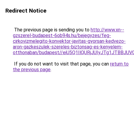
Redirect Notice
The previous page is sending you to
http://www.xn--
gzszerel-budapest-6ob94s.hu/bejegyzes/feg-
cirkovizmelegito-konvektor-javitas-gyorsan-kedvezo-
aron-gazkeszulek-szereles-biztonsag-es-kenyelem-
otthonaban/budapest//eiU5Q1IlQURjJUIyJTg1JTB
If you do not want to visit that page, you can
return to
the previous page
.